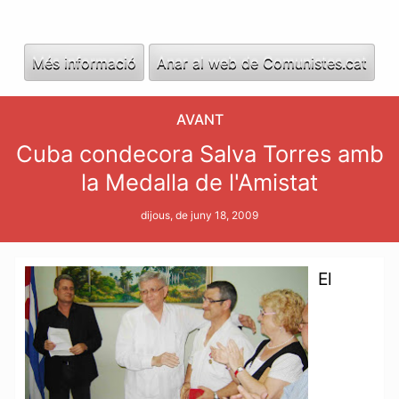
Més informació
Anar al web de Comunistes.cat
AVANT
Cuba condecora Salva Torres amb
la Medalla de l'Amistat
dijous, de juny 18, 2009
El