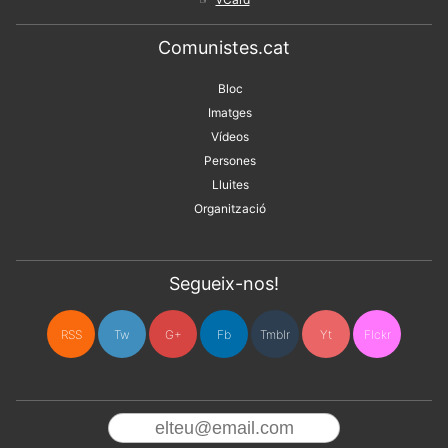
Comunistes.cat
Bloc
Imatges
Vídeos
Persones
Lluites
Organització
Segueix-nos!
RSS
Tw
G+
Fb
Tmblr
Yt
Flckr