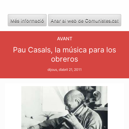
Més informació
Anar al web de Comunistes.cat
AVANT
Pau Casals, la música para los
obreros
dijous, d’abril 21, 2011