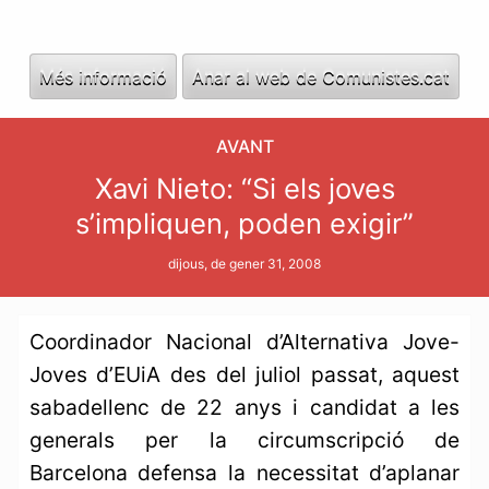
Més informació
Anar al web de Comunistes.cat
AVANT
Xavi Nieto: “Si els joves
s’impliquen, poden exigir”
dijous, de gener 31, 2008
Coordinador Nacional d’Alternativa Jove-
Joves d’EUiA des del juliol passat, aquest
sabadellenc de 22 anys i candidat a les
generals per la circumscripció de
Barcelona defensa la necessitat d’aplanar