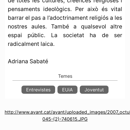
de totes les cultures, creences religioses i
pensaments ideològics. Per això és vital
barrar el pas a l’adoctrinament religiós a les
nostres aules. També a qualsevol altre
espai públic. La societat ha de ser
radicalment laica.
Adriana Sabaté
Entrevistes
EUiA
Joventut
http://www.avant.cat/avant/uploaded_images/2007_octu
045-(2)-740615.JPG