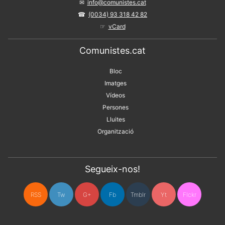
info@comunistes.cat
(0034) 93 318 42 82
vCard
Comunistes.cat
Bloc
Imatges
Vídeos
Persones
Lluites
Organització
Segueix-nos!
RSS
Tw
G+
Fb
Tmblr
Yt
Flckr