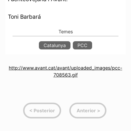
Toni Barbará
Catalunya
PCC
http://www.avant.cat/avant/uploaded_images/pcc-
708563.gif