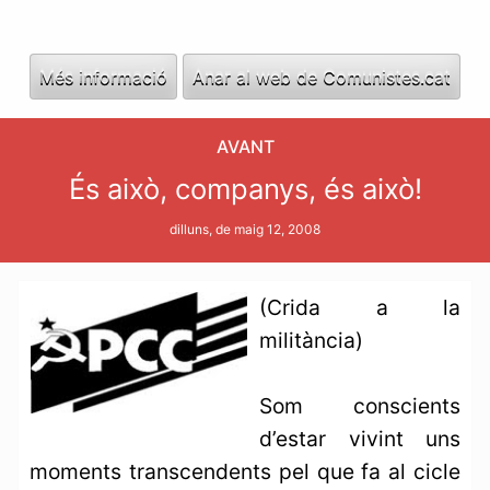
Més informació
Anar al web de Comunistes.cat
AVANT
És això, companys, és això!
dilluns, de maig 12, 2008
(Crida a la
militància)
Som conscients
d’estar vivint uns
moments transcendents pel que fa al cicle