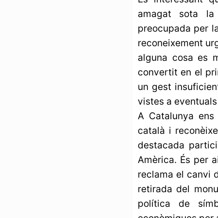
amagat sota la r
preocupada per la
reconeixement urg
alguna cosa es m
convertit en el pr
un gest insuficien
vistes a eventuals
A Catalunya ens 
català i reconèix
destacada partici
Amèrica. És per a
reclama el canvi 
retirada del mon
política de sím
econòmiques per a