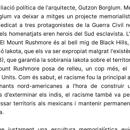
afiliació política de l'arquitecte, Gutzon Borglum.
glum va deixar a mitges un projecte memorialísti
 dedicat a tres protagonistes de la Guerra Civil 
els homenatjats eren herois del Sud esclavista. L
El Mount Rushmore és al bell mig de Black Hills,
ió lakota, que els va ser expropiat malgrat l'exist
, que garantia la sobirania lakota sobre el territor
Mount Rushmore posa de relleu, un cop més, el p
 Units. Com és sabut, el racisme fou la principal
nants nord-americanes a l'hora de construir 
s d'exterminar els indis, el racisme també va pe
assar territoris als mexicans i mantenir permanen
a.
ue justament una escultura memorialística evi