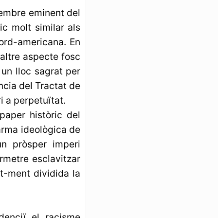
 Membre eminent del
c molt similar als
nord-americana. En
'altre aspecte fosc
 un lloc sagrat per
ència del Tractat de
i a perpetuïtat.
aper històric del
 arma ideològica de
un pròsper imperi
rmetre esclavitzar
t-ment dividida la
denciï el racisme