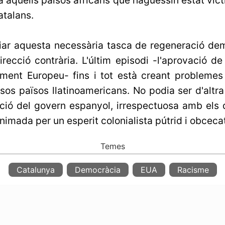
atalans.
iar aquesta necessària tasca de regeneració de
recció contrària. L'últim episodi -l'aprovació de
ment Europeu- fins i tot està creant problemes
os països llatinoamericans. No podia ser d'altra
ació del govern espanyol, irrespectuosa amb el
nimada per un esperit colonialista pútrid i obcecat
Catalunya
Democràcia
EUA
Racisme