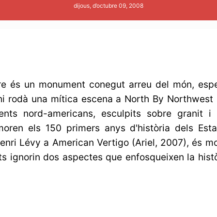
dijous, d’octubre 09, 2008
e és un monument conegut arreu del món, esp
hi rodà una mítica escena a North By Northwest (
ents nord-americans, esculpits sobre granit 
moren els 150 primers anys d'història dels Esta
enri Lévy a American Vertigo (Ariel, 2007), és mo
ts ignorin dos aspectes que enfosqueixen la hist