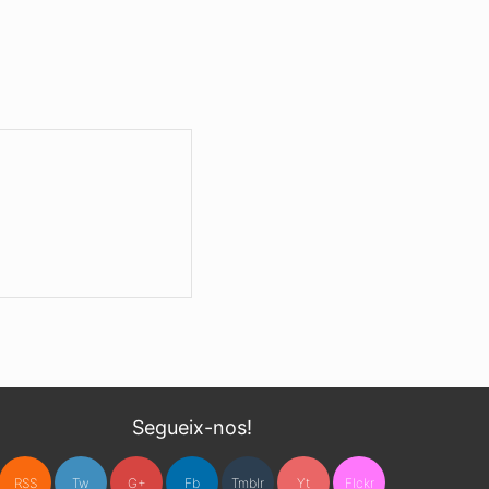
Segueix-nos!
RSS
Tw
G+
Fb
Tmblr
Yt
Flckr