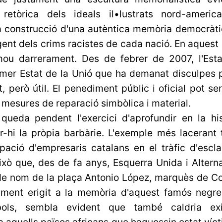
etòrica dels ideals il•lustrats nord-america
 construcció d'una autèntica memòria democràtic
ent dels crims racistes de cada nació. En aquest 
ou darrerament. Des de febrer de 2007, l'Estat
imer Estat de la Unió que ha demanat disculpes p
t, però útil. El penediment públic i oficial pot s
 mesures de reparació simbòlica i material.
queda pendent l'exercici d'aprofundir en la his
er-hi la pròpia barbàrie. L'exemple més lacerant
pació d'empresaris catalans en el tràfic d'escl
ixò que, des de fa anys, Esquerra Unida i Altern
de nom de la plaça Antonio López, marquès de Com
ument erigit a la memòria d'aquest famós negrer
bols, sembla evident que també caldria ex
 aquells països africans que haguessin estat víct