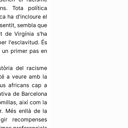
ns. Tota política
a ha d'incloure el
sentit, sembla que
 de Virgínia s'ha
er l'esclavitud. És
er un primer pas en
tòria del racisme
 té a veure amb la
aus africans cap a
ativa de Barcelona
illas, així com la
. Més enllà de la
igir recompenses
imes preferencials