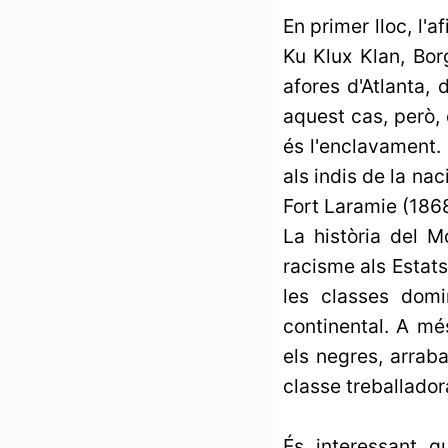
En primer lloc, l'
Ku Klux Klan, Bor
afores d'Atlanta,
aquest cas, però, 
és l'enclavament. 
als indis de la nac
Fort Laramie (1868)
La història del 
racisme als Estats
les classes domi
continental. A mé
els negres, arrab
classe treballador
És interessant q