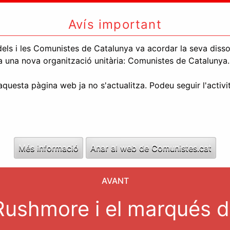
Avís important
els i les Comunistes de Catalunya va acordar la seva dissolu
l a una nova organització unitària: Comunistes de Catalunya.
uesta pàgina web ja no s'actualitza. Podeu seguir l'activi
Més informació
Anar al web de Comunistes.cat
AVANT
Rushmore i el marqués d