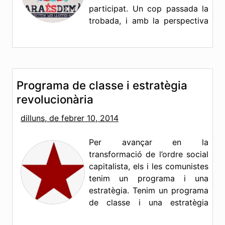
participat. Un cop passada la
trobada, i amb la perspectiva
dels canvis que ha patit l'esquerra en el darrers
any, toca fer un breu valoració de l'aposta d'ICV i
EUiA per anar més enllà de la coalició.
Més
informació »
Programa de classe i estratègia
revolucionària
dilluns, de febrer 10, 2014
Per avançar en la
transformació de l’ordre social
capitalista, els i les comunistes
tenim un programa i una
estratègia. Tenim un programa
de classe i una estratègia
revolucionària. La concreció d’aquest programa i