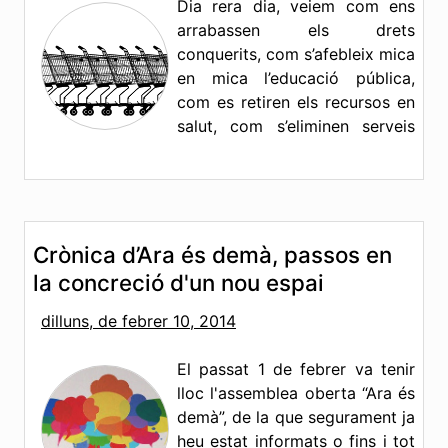
Dia rera dia, veiem com ens
arrabassen els drets
conquerits, com s’afebleix mica
en mica l’educació pública,
com es retiren els recursos en
salut, com s’eliminen serveis
socials de tota mena. Dia rera dia, veiem com
perdem drets laborals, com treballem cada cop
més per menys, com es multipliquen a totes
bandes els abusos de poder, com s’estén la por a
perdre la feina, com acceptem cada vegada
Crònica d’Ara és demà, passos en
pitjors condicions.
Més informació »
la concreció d'un nou espai
dilluns, de febrer 10, 2014
El passat 1 de febrer va tenir
lloc l'assemblea oberta “Ara és
demà”, de la que segurament ja
heu estat informats o fins i tot