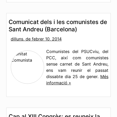
d’aquesta estratègia en cada període històric és el
repte de cada generació. Com concretar el nostre
programa i la nostra estratègia aquí i ara és la
nostra tasca més immediata.
Més informació »
Comunicat dels i les comunistes de
Sant Andreu (Barcelona)
dilluns, de febrer 10, 2014
Comunistes del PSUCviu, del
PCC, així com comunistes
sense carnet de Sant Andreu,
ens vam reunir el passat
dissabte dia 25 de gener.
Més
informació »
Cap al XIII Congrès: es reuneix la