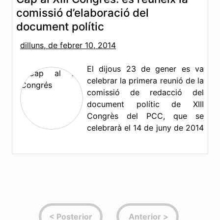
comissió d’elaboració del
document polític
dilluns, de febrer 10, 2014
El dijous 23 de gener es va
celebrar la primera reunió de la
comissió de redacció del
document polític de XIII
Congrès del PCC, que se
celebrarà el 14 de juny de 2014
i que discutirà l'aportació política que farem en el
pas a un nou partit que sorgeixi del procès
d'unitat dels comunistes.
Més informació »