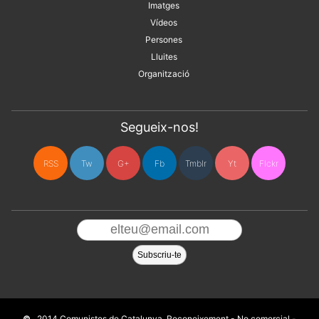
Imatges
Vídeos
Persones
Lluites
Organització
Segueix-nos!
RSS
Tw
G+
Fb
Tmblr
Yt
Flckr
2014 Comunistes de Catalunya.
Reconeixement - No comercial -