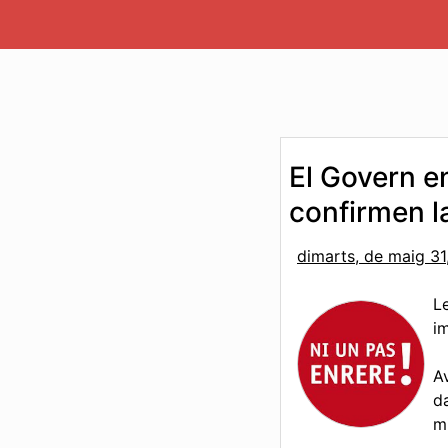
El Govern e
confirmen l
dimarts, de maig 31
L
i
A
d
m