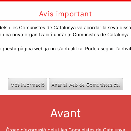
Avís important
els i les Comunistes de Catalunya va acordar la seva dissolu
l a una nova organització unitària: Comunistes de Catalunya.
uesta pàgina web ja no s'actualitza. Podeu seguir l'activi
Més informació
Anar al web de Comunistes.cat
Avant
Òrgan d'expressió dels i les Comunistes de Catalunya